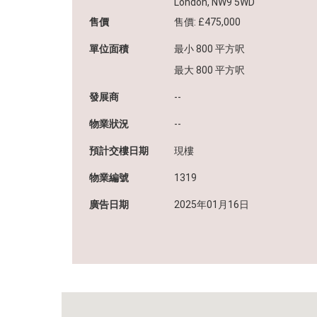
London, NW9 5WD
業主委託及發展商合作
售價
售價: £475,000
單位面積
最小 800 平方呎
最大 800 平方呎
發展商
--
物業狀況
--
中原地產代理(海外)有限公司（牌照號碼：C-089108）
預計交樓日期
現樓
本網頁所提供資料僅作參考用途。若因錯漏而引致任何不便或損失
物業編號
1319
原地產代理(海外)概不負責。
使用條款 私隱政策聲明
廣告日期
2025年01月16日
© 2026 中原地產(海外)代理有限公司 Centaline Overseas Limite
所有
如有任何問題，可查詢：
852-2810 1515