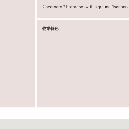
物業特色
，中
d 版權