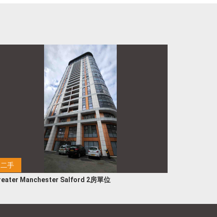
二手
reater Manchester Salford 2房單位