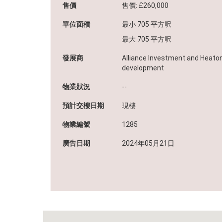
業主委託及發展商合作
售價
售價: £260,000
單位面積
最小 705 平方呎
最大 705 平方呎
發展商
Alliance Investment and Heato
development
物業狀況
--
中原地產代理(海外)有限公司（牌照號碼：C-089108）
預計交樓日期
現樓
本網頁所提供資料僅作參考用途。若因錯漏而引致任何不便或損失
物業編號
1285
原地產代理(海外)概不負責。
使用條款 私隱政策聲明
廣告日期
2024年05月21日
© 2026 中原地產(海外)代理有限公司 Centaline Overseas Limite
所有
如有任何問題，可查詢：
852-2810 1515