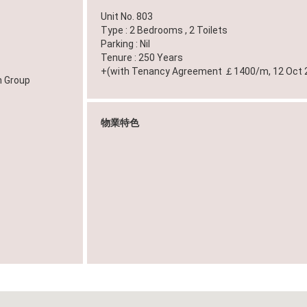
Unit No. 803
Type : 2 Bedrooms , 2 Toilets
Parking : Nil
Tenure : 250 Years
n Group
物業特色
，中
d 版權