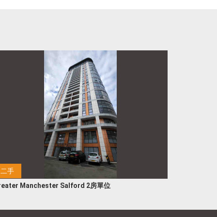
二手
reater Manchester Salford 2房單位