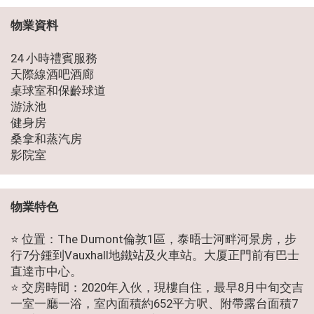
本網頁所提供資料僅作參考用途。若因錯
物業資料
漏而引致任何不便或損失，中原地產代理
(海外)概不負責。
24 小時禮賓服務
天際線酒吧酒廊
使用條款 私隱政策聲明
桌球室和保齡球道
© 2026 中原地產(海外)代理有限公司
游泳池
Centaline Overseas Limited 版權所有
健身房
如有任何問題，可查詢：
桑拿和蒸汽房
852-2810 1515
物業特色
⭐ 位置：The Dumont倫敦1區，泰晤士河畔河景房，步
行7分鍾到Vauxhall地鐵站及火車站。大厦正門前有巴士
直達市中心。
⭐ 交房時間：2020年入伙，現樓自住，最早8月中旬交吉
一室一廳一浴，室內面積約652平方呎、附帶露台面積7