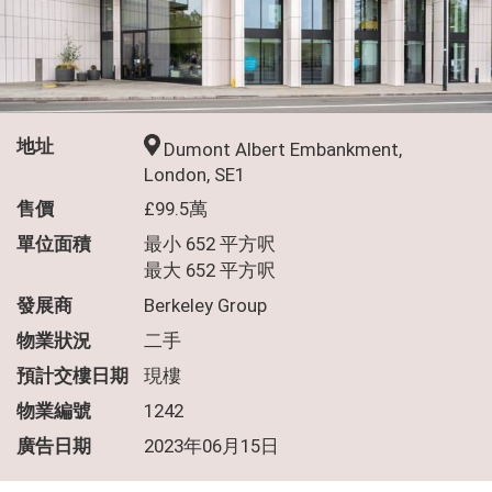
移民服務
我的心水
地址
Dumont Albert Embankment,
London, SE1
售價
£99.5萬
關於我們
單位面積
最小 652 平方呎
最大 652 平方呎
業主委託及發展商合作
發展商
Berkeley Group
物業狀況
二手
預計交樓日期
現樓
物業編號
1242
廣告日期
2023年06月15日
中原地產代理(海外)有限公司
牌照號碼：C-089108