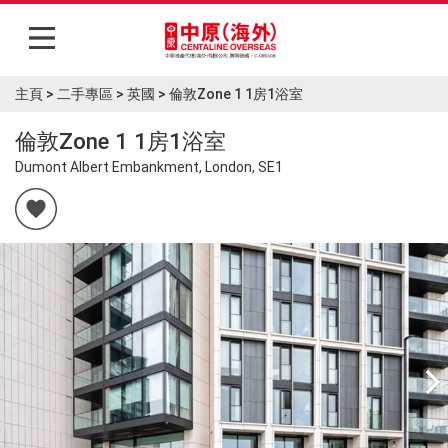
主頁
>
二手專區
>
英國
>
倫敦Zone 1 1房1浴室
主頁
倫敦Zone 1 1房1浴室
Dumont Albert Embankment, London, SE1
筍盤Blog
焦點樓盤
大灣區專區
二手專區
展銷活動