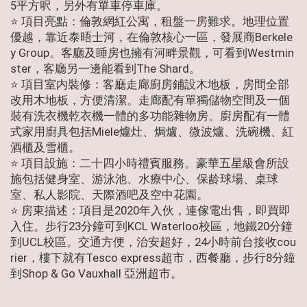
5平方呎，另外有單車停車庫。
⭐ 項目亮點：倫敦網紅公寓，租盤一房難求。地理位置
優越，靠近泰晤士河，在倫敦核心一區，發展商Berkele
y Group。客廳及睡房也擁有河畔景觀，可看到Westmin
ster，客廳另一邊能看到The Shard。
⭐ 項目室内裝修：客廳走廊廚房鋪設木地板，房間全部
改用木地板，方便清潔。走廊配有單獨儲物空間及一個
裝有洗衣機乾衣機一體的多功能雜物房。廚房配有一體
式家用廚具包括Miele爐灶、焗爐、微波爐、洗碗機、紅
酒櫃及雪櫃。
⭐ 項目設施：二十四小時禮賓服務。豪華五星級會所設
施包括健身室、游泳池、水療中心、保龄球場、桌球
室、私人影院、天際酒吧及空中花園。
⭐ 房東描述：項目是2020年入伙，連傢電出售，即買即
入住。步行23分鐘可到KCL Waterloo校區，地鐵20分鐘
到UCL校區。交通方便，治安超好，24小時前台接收cou
rier，樓下就有Tesco express超市，西餐廳，步行8分鐘
到Shop & Go Vauxhall 亞洲超市。