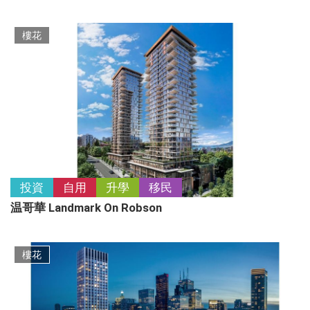
本網頁所提供資料僅作參考用途。若因錯
樓花
漏而引致任何不便或損失，中原地產代理
(海外)概不負責。
使用條款 私隱政策聲明
© 2026 中原地產(海外)代理有限公司
Centaline Overseas Limited 版權所有
如有任何問題，可查詢：
852-2810 1515
投資
自用
升學
移民
温哥華 Landmark On Robson
樓花