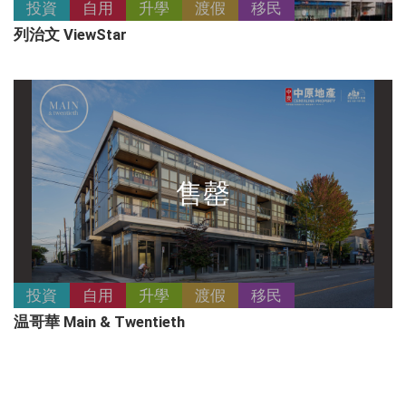
投資
自用
升學
渡假
移民
列治文 ViewStar
售罄
投資
自用
升學
渡假
移民
温哥華 Main & Twentieth