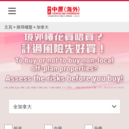
主頁
>
搜尋樓盤
>
加拿大
主頁
筍盤Blog
焦點樓盤
大灣區專區
二手專區
展銷活動
投資
自用
升學