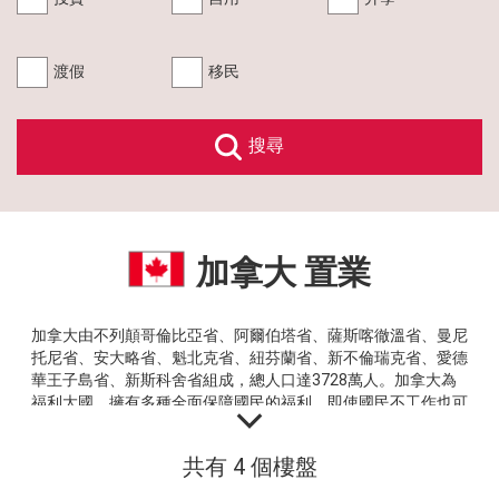
移民服務
渡假
移民
我的心水
搜尋
關於我們
加拿大 置業
業主委託及發展商合作
加拿大由不列顛哥倫比亞省、阿爾伯塔省、薩斯喀徹溫省、曼尼
托尼省、安大略省、魁北克省、紐芬蘭省、新不倫瑞克省、愛德
華王子島省、新斯科舍省組成，總人口達3728萬人。加拿大為
福利大國，擁有多種全面保障國民的福利，即使國民不工作也可
以依賴政府福利維持低水平生活質素。完善的醫療保險系統：若
成為加拿大公民後幾乎不用付診金，政府會津貼有關醫療診金，
共有 4 個樓盤
就連一些普遍的藥物都不用付藥費。完善的教育制度：其教育制
中原地產代理(海外)有限公司
度接近西方文化，吸引大多華人前往留學。
牌照號碼：C-089108