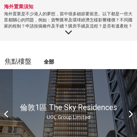
海外置業須知
本網頁所提供資料僅作參考用途。若因錯
海外置業是不少港人的夢想，當中很多細節要留意。以下都是一些大
漏而引致任何不便或損失，中原地產代理
眾都關心的問題，例如：貨幣匯率及環球經濟怎樣影響樓價？不同國
(海外)概不負責。
家的稅制？申請按揭條件及手續？購房手續及流程？是否有遺產稅？
我們會定期舉辦講座，講解最新市場資訊。歡迎查詢。
使用條款 私隱政策聲明
© 2026 中原地產(海外)代理有限公司
貨幣匯價
因港元與美金掛勾，近年令港元兌外幣處於強勢，有利港人出外
Centaline Overseas Limited 版權所有
旅行、消費、移民或海外置業。加上有些國家的特殊情況，例如
如有任何問題，可查詢：
焦點樓盤
英國「脫歐」或日本增加貨幣供應等，令英鎊及日元匯價出現波
全部
852-2810 1515
動，都影響海外置業的成本。若物業用作投資，必須經常留意匯
價走勢，謹慎衡量如何作出持有、賣出或出租等部署。
稅制
各國稅制不同，於海外置業前一定要熟悉當地買賣物業的稅項。
有些國家跟香港一樣徵收印花稅，但稅率可能較香港高；有些國
家會徵收資產增值稅；亦有些國家會就外國人買賣物業額外抽
倫敦1區 The Sky Residences
稅；放租的話，業主可能要支付租金收入稅。當地的稅務政策也
會不時改變。
UOL Group Limited
按揭貸款
如您需要申請按揭置業，目前主要以當地銀行為主，沒有本地銀
行提供海外物業的按揭服務。比較不同銀行的按揭成數、息率、