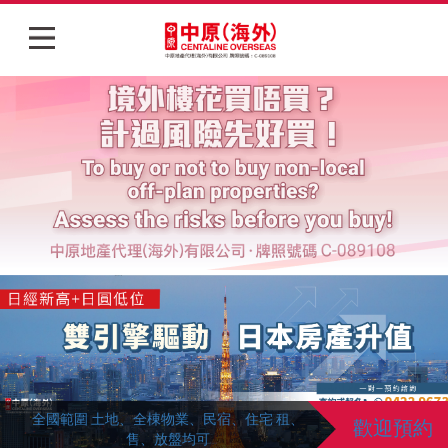
主頁
筍盤Blog
焦點樓盤
大灣區專區
二手專區
惠州城區【港惠新天地東區】200萬平方呎地
灣區養生度假精選 臨近深圳 罕有低密度山湖
全國範圍 土地、全棟物業、民宿、住宅 租、
英國發展商Barratt London獨家展銷 精選10
【未來高鐵50分鐘內可達倫敦市中心】伯明
【未來高鐵50分鐘內可達倫敦市中心】伯明
曼徹斯特M1「收租王」Vita Living Circle...
海景生活・投資未來：檳城Queens
海景生活・投資未來：檳城Queens
歡迎預約
歡迎查詢
歡迎查詢
歡迎預約
歡迎查詢
歡迎預約
歡迎預約
翰市中心全新現樓...
翰市中心全新現樓...
標商場上蓋 精裝...
小鎮 惠陽振業城
Residences...
Residences...
售、放盤均可
大...
展銷活動