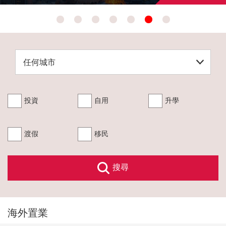
移民服務
我的心水
關於我們
投資
自用
升學
業主委託及發展商合作
渡假
移民
搜尋
海外置業
中原地產代理(海外)有限公司
牌照號碼：C-089108