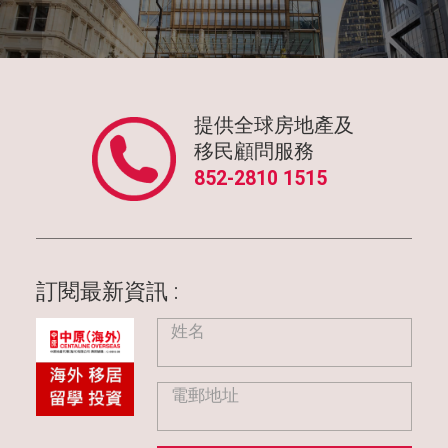
還款期，及可選擇的貸款貨幣。
遺產安排
香港於2006年起取消遺產稅，若你考慮將持有的海外物業為您未
;
來遺產的一部分，便應瞭解當地的遺產法例及稅項。
物業性質: 現樓或樓花
提供全球房地產及
不時聽聞有海外樓花（即未建成的物業）項目「爛尾」或項目落
移民顧問服務
成後貨不對辦的個案。若購買的海外物業是樓花，您未必能經常
實地視察物業的興建情況，所以一定要選擇持牌代理，令的你置
852-2810 1515
業路既穩妥又有保障。
訂閱最新資訊 :
姓名
電郵地址